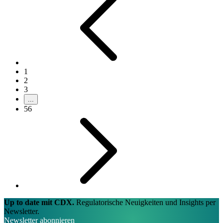
1
2
3
...
56
Up to date mit CDX.
Regulatorische Neuigkeiten und Insights per
Newsletter.
Newsletter abonnieren