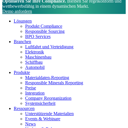
Lieferantenberichte zu vereinfachen.
Optimieren Sie Ihre Compliance.
Bleiben Sie regelkonform und
wettbewerbsfähig in einem dynamischen Markt.
Automobil Lösungen
Demo anfordern
Lösungen
Produkt Compliance
Responsible Sourcing
BPO Services
Branchen
Luftfahrt und Verteidigung
Elektronik
Maschinenbau
Schiffbau
Automobil
Produkte
Materialdaten-Reporting
Responsible Minerals Reporting
Preise
Integration
Company Reorganization
Systemsicherheit
Ressourcen
Unterstützende Materialien
Events & Webinare
News