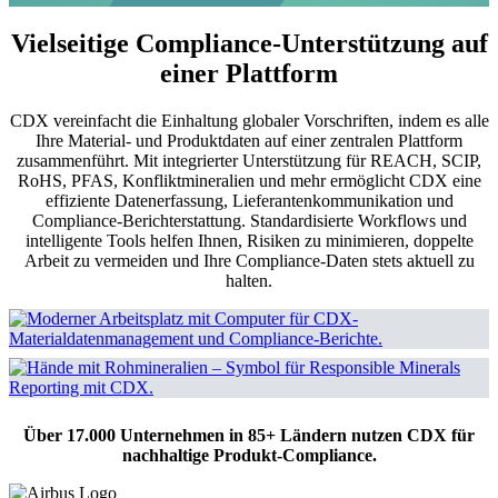
Vielseitige Compliance-Unterstützung auf
einer Plattform
CDX vereinfacht die Einhaltung globaler Vorschriften, indem es alle
Ihre Material- und Produktdaten auf einer zentralen Plattform
zusammenführt. Mit integrierter Unterstützung für REACH, SCIP,
RoHS, PFAS, Konfliktmineralien und mehr ermöglicht CDX eine
Materialdaten-Reporting
effiziente Datenerfassung, Lieferantenkommunikation und
Compliance-Berichterstattung. Standardisierte Workflows und
intelligente Tools helfen Ihnen, Risiken zu minimieren, doppelte
Responsible Minerals Reporting
Arbeit zu vermeiden und Ihre Compliance-Daten stets aktuell zu
halten.
Bleiben Sie mit CDX bei der
Materialdatenberichterstattung globalen Vorschriften wie
REACH, SCIP und RoHS immer einen Schritt voraus.
Übernehmen Sie die Kontrolle über Ihre
Sammeln, validieren und teilen Sie Materialdaten mühelos
Konfliktmineralien-Compliance. Mit unserer Responsible
CDX Materialdaten-Reporting erkunden
über Ihre gesamte Lieferkette hinweg. Unsere
Minerals Reporting Lösung erfüllen Sie die
fortschrittlichen Funktionen sorgen für Compliance,
Anforderungen der EU Conflict Minerals Regulation und
Transparenz und eine reibungslose Kommunikation.
CDX Responsible-Minerals-Reporting erkunden
dem U.S. Dodd-Frank Act. CDX unterstützt Sie bei der
Über 17.000 Unternehmen in 85+ Ländern nutzen CDX für
Umsetzung Ihrer Sorgfaltspflichten und stärkt nachhaltige
nachhaltige Produkt-Compliance.
Beschaffung entlang der Lieferketten.